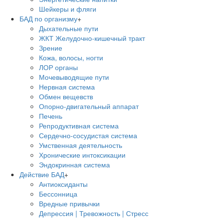
Шейкеры и фляги
БАД по организму
+
Дыхательные пути
ЖКТ Желудочно-кишечный тракт
Зрение
Кожа, волосы, ногти
ЛОР органы
Мочевыводящие пути
Нервная система
Обмен вещевств
Опорно-двигательный аппарат
Печень
Репродуктивная система
Сердечно-сосудистая система
Умственная деятельность
Хронические интоксикации
Эндокринная система
Действие БАД
+
Антиоксиданты
Бессонница
Вредные привычки
Депрессия | Тревожность | Стресс