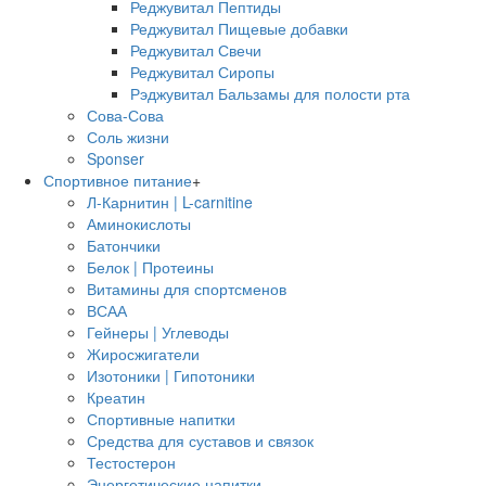
Реджувитал Пептиды
Реджувитал Пищевые добавки
Реджувитал Свечи
Реджувитал Сиропы
Рэджувитал Бальзамы для полости рта
Сова-Сова
Соль жизни
Sponser
Спортивное питание
+
Л-Карнитин | L-carnitine
Аминокислоты
Батончики
Белок | Протеины
Витамины для спортсменов
ВСАА
Гейнеры | Углеводы
Жиросжигатели
Изотоники | Гипотоники
Креатин
Спортивные напитки
Средства для суставов и связок
Тестостерон
Энергетические напитки