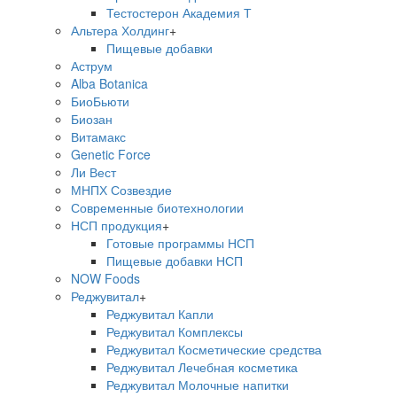
Тестостерон Академия Т
Альтера Холдинг
+
Пищевые добавки
Аструм
Alba Botanica
БиоБьюти
Биозан
Витамакс
Genetic Force
Ли Вест
МНПХ Созвездие
Современные биотехнологии
НСП продукция
+
Готовые программы НСП
Пищевые добавки НСП
NOW Foods
Реджувитал
+
Реджувитал Капли
Реджувитал Комплексы
Реджувитал Косметические средства
Реджувитал Лечебная косметика
Реджувитал Молочные напитки