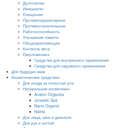
Долголетие
Иммунитет
Очищение
Противопаразитарные
Противоспалительные
Работоспособность
Улучшение памяти
Общеукрепляющее
Контроль веса
Омоложение
+
Средства для внутреннего применения
Средства для наружного применения
Для будущих мам
Косметические средства
+
Для ухода за полостью рта
Натуральная косметика
+
Avalon Organics
Jurassic Spa
Nano Organic
Natria
Для лица, шеи и декольте
Для рук и ногтей