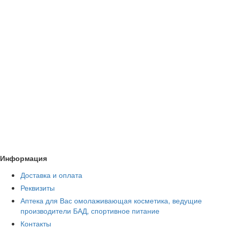
билоба, глицин, лимонная кислота, янтарная кислота, бензоат натрия.
Объем:
150 мл
Купить
Реджувитал АПИ сироп маточное молочко с доставкой
в
интернет-магазине Аптека Для Вас: 8-495-748-82-08
реджувитал
Информация
Доставка и оплата
Реквизиты
Аптека для Вас омолаживающая косметика, ведущие
производители БАД, спортивное питание
Контакты