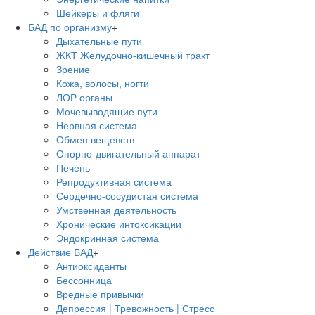
Шейкеры и фляги
БАД по организму
+
Дыхательные пути
ЖКТ Желудочно-кишечный тракт
Зрение
Кожа, волосы, ногти
ЛОР органы
Мочевыводящие пути
Нервная система
Обмен вещевств
Опорно-двигательный аппарат
Печень
Репродуктивная система
Сердечно-сосудистая система
Умственная деятельность
Хронические интоксикации
Эндокринная система
Действие БАД
+
Антиоксиданты
Бессонница
Вредные привычки
Депрессия | Тревожность | Стресс