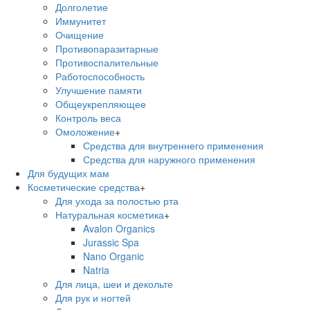
Долголетие
Иммунитет
Очищение
Противопаразитарные
Противоспалительные
Работоспособность
Улучшение памяти
Общеукрепляющее
Контроль веса
Омоложение
+
Средства для внутреннего применения
Средства для наружного применения
Для будущих мам
Косметические средства
+
Для ухода за полостью рта
Натуральная косметика
+
Avalon Organics
Jurassic Spa
Nano Organic
Natria
Для лица, шеи и декольте
Для рук и ногтей