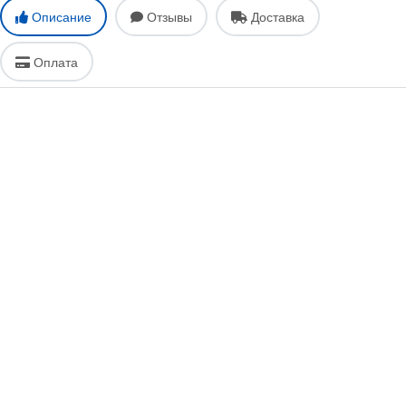
Описание
Отзывы
Доставка
Оплата
Реджувитал
Доставка по Москве
ПОДРОБНЕЕ
Реджувитал АПИ сироп маточное молочко, Реджувитал
Основу сиропа Реджувитал АПИ составляет маточное молочко,
целебные свойства которого известны с давних времен. При создании
сиропа Реджувитал АПИ реализована принципиально новая
концепция, согласно которой королевское желе рассматривается в
качестве уникального целебного коктейля. В составе сиропа
маточное молочко, содержащее различные биологически активные