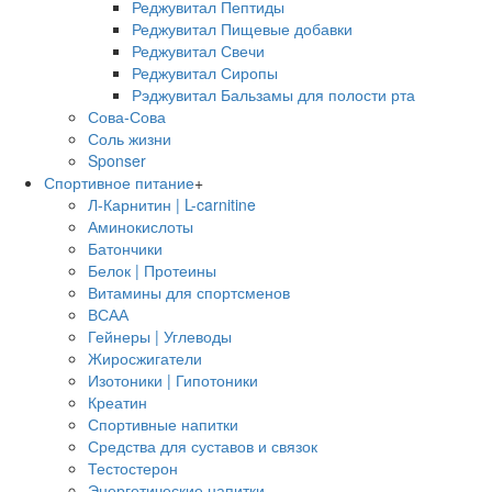
Реджувитал Пептиды
Реджувитал Пищевые добавки
Реджувитал Свечи
Реджувитал Сиропы
Рэджувитал Бальзамы для полости рта
Сова-Сова
Соль жизни
Sponser
Спортивное питание
+
Л-Карнитин | L-carnitine
Аминокислоты
Батончики
Белок | Протеины
Витамины для спортсменов
ВСАА
Гейнеры | Углеводы
Жиросжигатели
Изотоники | Гипотоники
Креатин
Спортивные напитки
Средства для суставов и связок
Тестостерон
Энергетические напитки