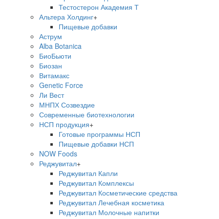
Тестостерон Академия Т
Альтера Холдинг
+
Пищевые добавки
Аструм
Alba Botanica
БиоБьюти
Биозан
Витамакс
Genetic Force
Ли Вест
МНПХ Созвездие
Современные биотехнологии
НСП продукция
+
Готовые программы НСП
Пищевые добавки НСП
NOW Foods
Реджувитал
+
Реджувитал Капли
Реджувитал Комплексы
Реджувитал Косметические средства
Реджувитал Лечебная косметика
Реджувитал Молочные напитки